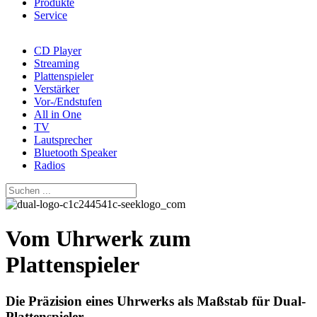
Produkte
Service
CD Player
Streaming
Plattenspieler
Verstärker
Vor-/Endstufen
All in One
TV
Lautsprecher
Bluetooth Speaker
Radios
Vom Uhrwerk zum
Plattenspieler
Die Präzision eines Uhrwerks als Maßstab für Dual-
Plattenspieler