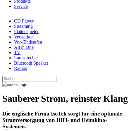
Produkte
Service
CD Player
Streaming
Plattenspieler
Verstärker
Vor-/Endstufen
All in One
TV
Lautsprecher
Bluetooth Speaker
Radios
Sauberer Strom, reinster Klang
Die englische Firma IsoTek sorgt für eine optimale
Stromversorgung von HiFi- und Heimkino-
Systemen.